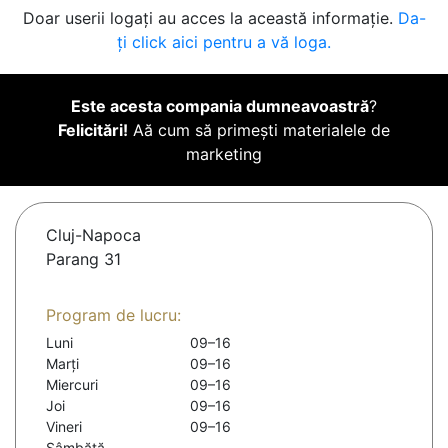
Doar userii logați au acces la această informație.
Da-
ți click aici pentru a vă loga.
Este acesta compania dumneavoastră
?
Felicitări!
Aă cum să primești materialele de
marketing
Cluj-Napoca
Parang 31
Program de lucru:
Luni
09–16
Marți
09–16
Miercuri
09–16
Joi
09–16
Vineri
09–16
Sâmbătă
-