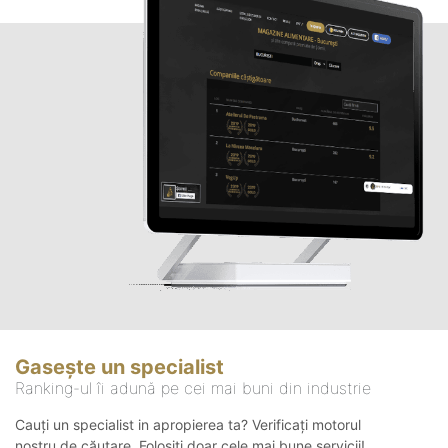
Gasește un specialist
Ranking-ul îi adună pe cei mai buni din industrie
Cauți un specialist in apropierea ta? Verificați motorul
nostru de căutare. Folosiți doar cele mai bune servicii!