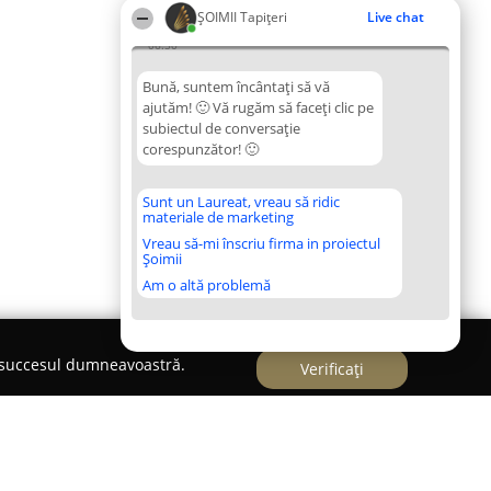
ȘOIMII Tapițeri
Live chat
06:50
Bună, suntem încântați să vă
ajutăm! 🙂 Vă rugăm să faceți clic pe
subiectul de conversație
corespunzător! 🙂
Sunt un Laureat, vreau să ridic
materiale de marketing
Vreau să-mi înscriu firma in proiectul
Șoimii
Am o altă problemă
e succesul dumneavoastră.
Verificați