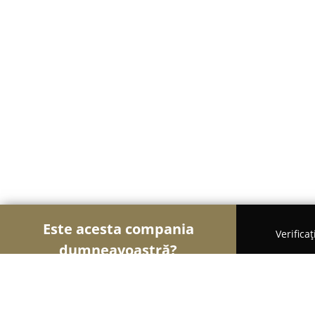
Este acesta compania
Verifica
dumneavoastră?
Șoimii Tapițeri
Curățenie, Detailing Auto, Tapițe