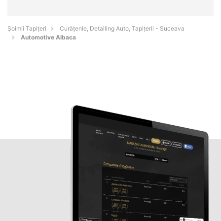
Șoimii Tapițeri
Curățenie, Detailing Auto, Tapițerii - Suceava
Automotive Albaca