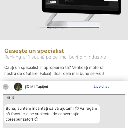
Gasește un specialist
Ranking-ul îi adună pe cei mai buni din industrie
Cauți un specialist in apropierea ta? Verificați motorul
nostru de căutare. Folosiți doar cele mai bune servicii!
ȘOIMII Tapițeri
Live chat
Căutare
08:15
Bună, suntem încântați să vă ajutăm! 🙂 Vă rugăm
să faceți clic pe subiectul de conversație
corespunzător! 🙂