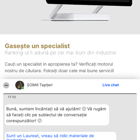
Gasește un specialist
Ranking-ul îi adună pe cei mai buni din industrie
Cauți un specialist in apropierea ta? Verificați motorul
nostru de căutare. Folosiți doar cele mai bune servicii!
ȘOIMII Tapițeri
Live chat
Căutare
17:10
Bună, suntem încântați să vă ajutăm! 🙂 Vă rugăm
să faceți clic pe subiectul de conversație
corespunzător! 🙂
Sunt un Laureat, vreau să ridic materiale de
Organizator Ranking
Plebiscyt
Contact