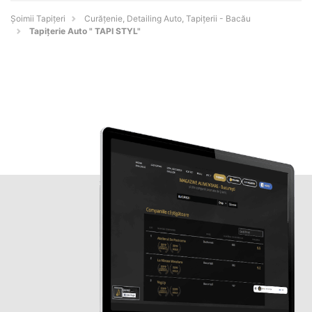
Șoimii Tapițeri
Curățenie, Detailing Auto, Tapițerii - Bacău
Tapițerie Auto " TAPI STYL"