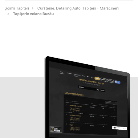
Șoimii Tapițeri
Curățenie, Detailing Auto, Tapițerii - Mărăcineni
Tapițerie volane Buzău