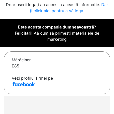
Doar userii logați au acces la această informație.
Da-
ți click aici pentru a vă loga.
Este acesta compania dumneavoastră
?
Felicitări!
Aă cum să primești materialele de
marketing
Mărăcineni
E85
Vezi profilul firmei pe