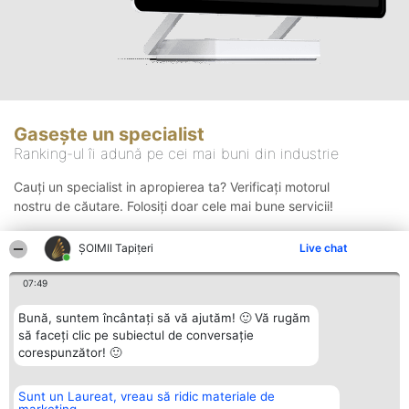
Gasește un specialist
Ranking-ul îi adună pe cei mai buni din industrie
Cauți un specialist in apropierea ta? Verificați motorul
nostru de căutare. Folosiți doar cele mai bune servicii!
ȘOIMII Tapițeri
Live chat
Căutare
07:49
Bună, suntem încântați să vă ajutăm! 🙂 Vă rugăm
să faceți clic pe subiectul de conversație
corespunzător! 🙂
Sunt un Laureat, vreau să ridic materiale de
Organizator Ranking
Plebiscyt
Contact