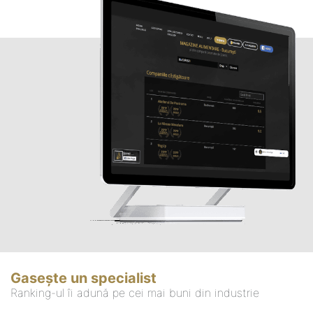
Gasește un specialist
Ranking-ul îi adună pe cei mai buni din industrie