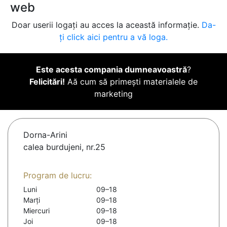
web
Doar userii logați au acces la această informație.
Da-
ți click aici pentru a vă loga.
Este acesta compania dumneavoastră
?
Felicitări!
Aă cum să primești materialele de
marketing
Dorna-Arini
calea burdujeni, nr.25
Program de lucru:
Luni
09–18
Marți
09–18
Miercuri
09–18
Joi
09–18