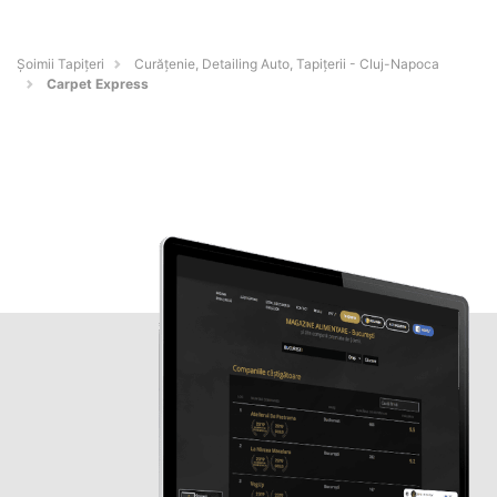
Șoimii Tapițeri
Curățenie, Detailing Auto, Tapițerii - Cluj-Napoca
Carpet Express