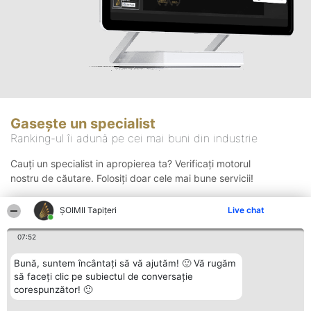
Gasește un specialist
Ranking-ul îi adună pe cei mai buni din industrie
Cauți un specialist in apropierea ta? Verificați motorul
nostru de căutare. Folosiți doar cele mai bune servicii!
ȘOIMII Tapițeri
Live chat
Căutare
07:52
Bună, suntem încântați să vă ajutăm! 🙂 Vă rugăm
să faceți clic pe subiectul de conversație
corespunzător! 🙂