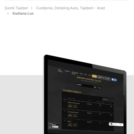
Șoimii Tapițeri
Curățenie, Detailing Auto, Tapițerii - Arad
Kadiana Lux