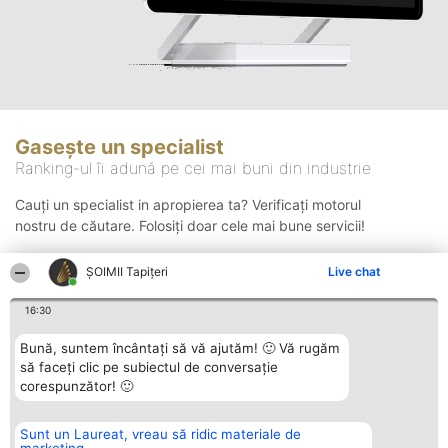
Gasește un specialist
Ranking-ul îi adună pe cei mai buni din industrie
Cauți un specialist in apropierea ta? Verificați motorul
nostru de căutare. Folosiți doar cele mai bune servicii!
ȘOIMII Tapițeri
Live chat
Căutare
16:30
Bună, suntem încântați să vă ajutăm! 🙂 Vă rugăm
să faceți clic pe subiectul de conversație
corespunzător! 🙂
Sunt un Laureat, vreau să ridic materiale de
Organizator Ranking
Plebiscyt
Contact