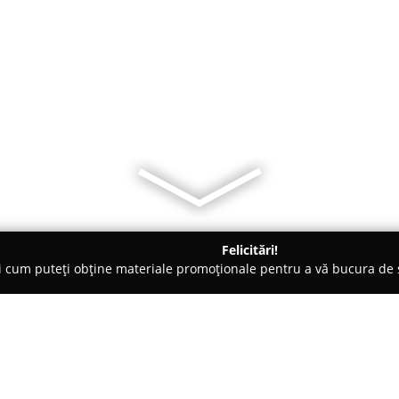
Felicitări!
ți cum puteți obține materiale promoționale pentru a vă bucura d
ii - Timişoara
Saturn Sofa International...