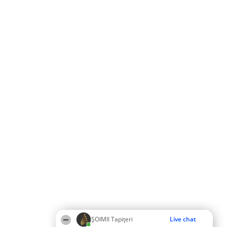
ȘOIMII Tapițeri
Live chat