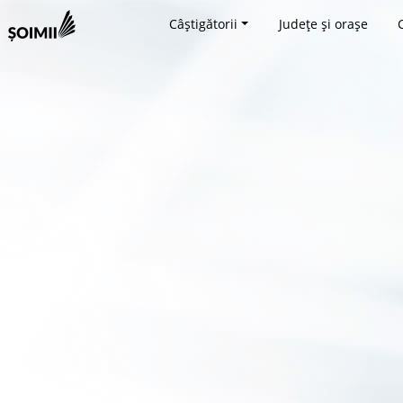
Câștigătorii
Județe și orașe