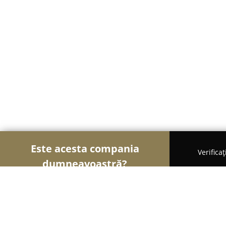
Este acesta compania
Verifica
dumneavoastră?
Șoimii Tapițeri
Curățenie, Detailing Auto, Tapițer