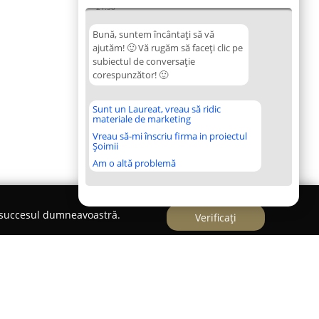
21:58
Bună, suntem încântați să vă
ajutăm! 🙂 Vă rugăm să faceți clic pe
subiectul de conversație
corespunzător! 🙂
Sunt un Laureat, vreau să ridic
materiale de marketing
Vreau să-mi înscriu firma in proiectul
Șoimii
Am o altă problemă
e succesul dumneavoastră.
Verificați