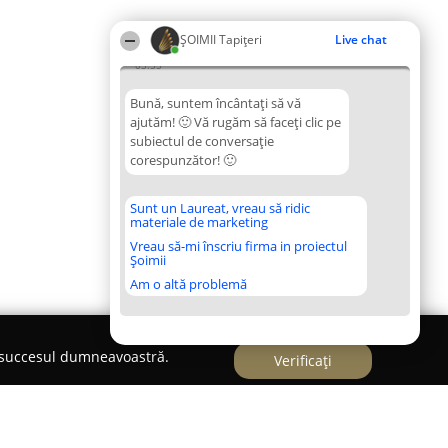
ȘOIMII Tapițeri
Live chat
03:55
Bună, suntem încântați să vă
ajutăm! 🙂 Vă rugăm să faceți clic pe
subiectul de conversație
corespunzător! 🙂
Sunt un Laureat, vreau să ridic
materiale de marketing
Vreau să-mi înscriu firma in proiectul
Șoimii
Am o altă problemă
e succesul dumneavoastră.
Verificați
mochete in Roman