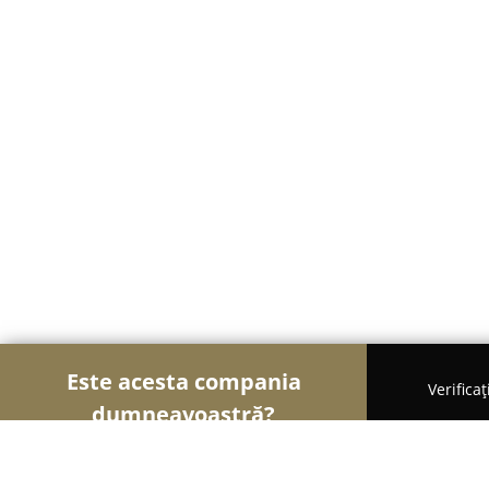
Este acesta compania
Verifica
dumneavoastră?
Șoimii Tapițeri
Curățenie, Detailing Auto, Tapițe