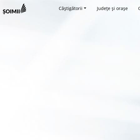
Câștigătorii
Județe și orașe