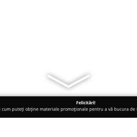
Felicitări!
ți cum puteți obține materiale promoționale pentru a vă bucura d
rii - Neamţ
Clean&GO Curățare tapițerii, canapele, saltele, 