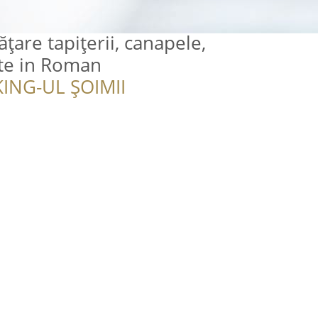
̦are tapițerii, canapele,
ete in Roman
ING-UL ȘOIMII