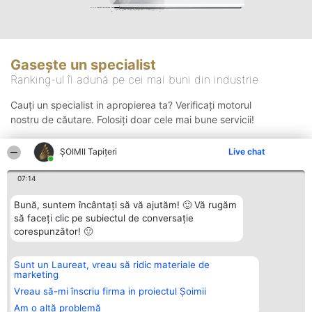
Gasește un specialist
Ranking-ul îi adună pe cei mai buni din industrie
Cauți un specialist in apropierea ta? Verificați motorul
nostru de căutare. Folosiți doar cele mai bune servicii!
ȘOIMII Tapițeri
Live chat
Căutare
07:14
Bună, suntem încântați să vă ajutăm! 🙂 Vă rugăm
să faceți clic pe subiectul de conversație
corespunzător! 🙂
Sunt un Laureat, vreau să ridic materiale de
Organizator Ranking
Plebiscyt
Contact
marketing
BRIGHT SOLUTIONS BR SRL
Câștigătorii
Contact
Aleea Timisul De Sus 2 Bl. A30
Lista Tuturor
Vreau să-mi înscriu firma in proiectul Șoimii
Sc. A Et. 4 Ap. 13 Cod 061952
Laureaților
Am o altă problemă
București
Reguli