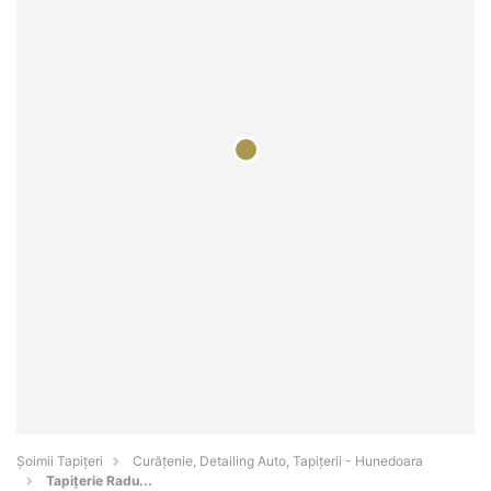
Șoimii Tapițeri
Curățenie, Detailing Auto, Tapițerii - Hunedoara
Tapițerie Radu...