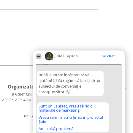
ȘOIMII Tapițeri
Live chat
14:50
Bună, suntem încântați să vă
ajutăm! 🙂 Vă rugăm să faceți clic pe
Organizator Ranking
subiectul de conversație
Plebiscyt
Contact
corespunzător! 🙂
BRIGHT SOLUTIONS BR SRL
Câștigătorii
Contact
. A30 Sc. A Et. 4 Ap. 13 Cod 061952
Lista
București
Tuturor
Sunt un Laureat, vreau să ridic
materiale de marketing
CUI 36737675
Laureaților
tel: +40 770 990 492
Reguli
Vreau să-mi înscriu firma in proiectul
Șoimii
Statut
Politica de
Am o altă problemă
confidențialitate