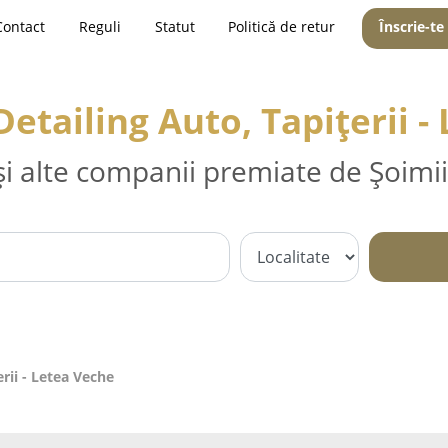
Contact
Reguli
Statut
Politică de retur
Înscrie-te
Detailing Auto, Tapițerii -
și alte companii premiate de Șoimii
erii - Letea Veche