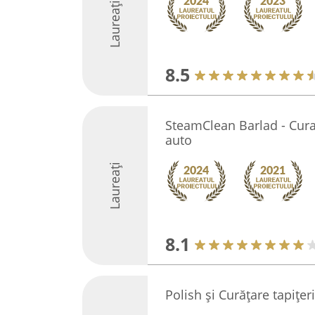
Laureați
8.5
SteamClean Barlad - Curat
auto
Laureați
8.1
Polish și Curățare tapițe