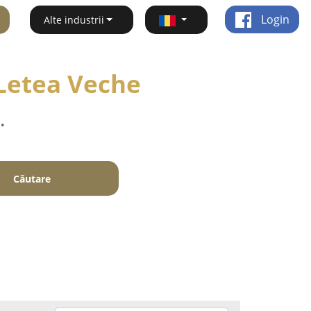
Login
Alte industrii
 Letea Veche
.
Căutare