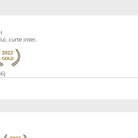
l
i, curte inter.
56)