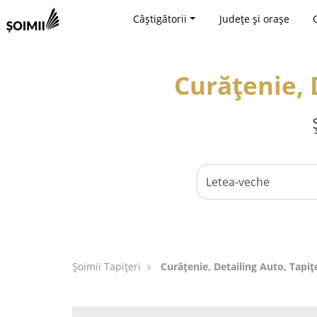
Câștigătorii
Județe și orașe
Curățenie, 
Șoimii Tapițeri
Curățenie, Detailing Auto, Tapiț