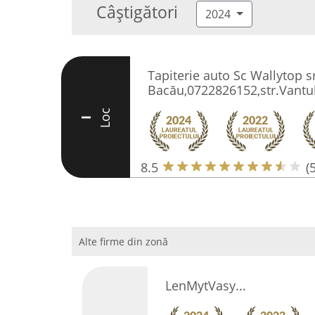
Câștigători
2024
Tapiterie auto Sc Wallytop sr
Bacău,0722826152,str.Vantulu
Loc
I
8.5
(
Alte firme din zonă
LenMytVasy...